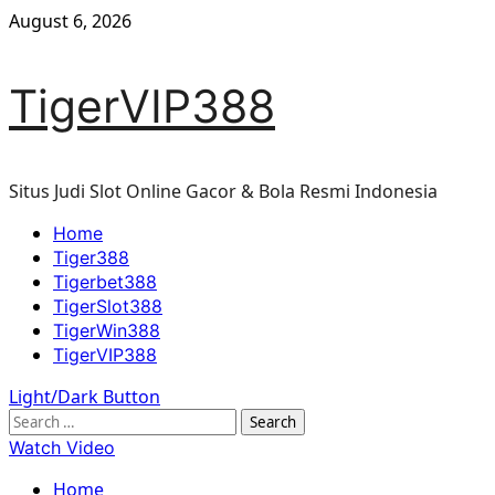
Skip
August 6, 2026
to
content
TigerVIP388
Situs Judi Slot Online Gacor & Bola Resmi Indonesia
Primary
Home
Menu
Tiger388
Tigerbet388
TigerSlot388
TigerWin388
TigerVIP388
Light/Dark Button
Search
for:
Watch Video
Home