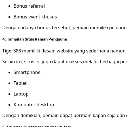
Bonus referral
Bonus event khusus
Dengan adanya bonus tersebut, pemain memiliki peluang
4. Tampilan Situs Ramah Pengguna
Tiger388 memiliki desain website yang sederhana namun
Selain itu, situs ini juga dapat diakses melalui berbagai pe
Smartphone
Tablet
Laptop
Komputer desktop
Dengan demikian, pemain dapat bermain kapan saja dan d