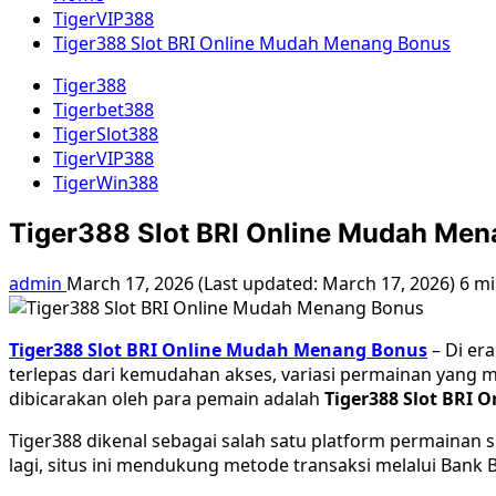
TigerVIP388
Tiger388 Slot BRI Online Mudah Menang Bonus
Tiger388
Tigerbet388
TigerSlot388
TigerVIP388
TigerWin388
Tiger388 Slot BRI Online Mudah Me
admin
March 17, 2026 (Last updated: March 17, 2026)
6 mi
Tiger388 Slot BRI Online Mudah Menang Bonus
– Di era
terlepas dari kemudahan akses, variasi permainan yang m
dibicarakan oleh para pemain adalah
Tiger388 Slot BRI
Tiger388 dikenal sebagai salah satu platform permainan
lagi, situs ini mendukung metode transaksi melalui Ba