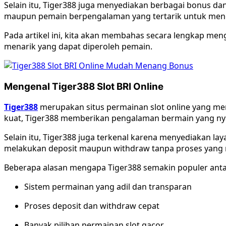
Selain itu, Tiger388 juga menyediakan berbagai bonus d
maupun pemain berpengalaman yang tertarik untuk menc
Pada artikel ini, kita akan membahas secara lengkap meng
menarik yang dapat diperoleh pemain.
Mengenal Tiger388 Slot BRI Online
Tiger388
merupakan situs permainan slot online yang me
kuat, Tiger388 memberikan pengalaman bermain yang n
Selain itu, Tiger388 juga terkenal karena menyediakan la
melakukan deposit maupun withdraw tanpa proses yang 
Beberapa alasan mengapa Tiger388 semakin populer antar
Sistem permainan yang adil dan transparan
Proses deposit dan withdraw cepat
Banyak pilihan permainan slot gacor