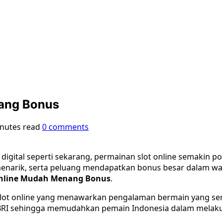
nang Bonus
nutes read
0 comments
 digital seperti sekarang, permainan slot online semakin po
enarik, serta peluang mendapatkan bonus besar dalam waktu
 Online Mudah Menang Bonus
.
 slot online yang menawarkan pengalaman bermain yang se
nk BRI sehingga memudahkan pemain Indonesia dalam mela