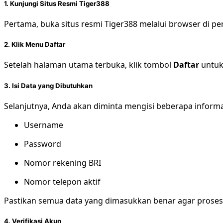
1. Kunjungi Situs Resmi Tiger388
Pertama, buka situs resmi Tiger388 melalui browser di p
2. Klik Menu Daftar
Setelah halaman utama terbuka, klik tombol
Daftar
untuk
3. Isi Data yang Dibutuhkan
Selanjutnya, Anda akan diminta mengisi beberapa informas
Username
Password
Nomor rekening BRI
Nomor telepon aktif
Pastikan semua data yang dimasukkan benar agar proses t
4. Verifikasi Akun