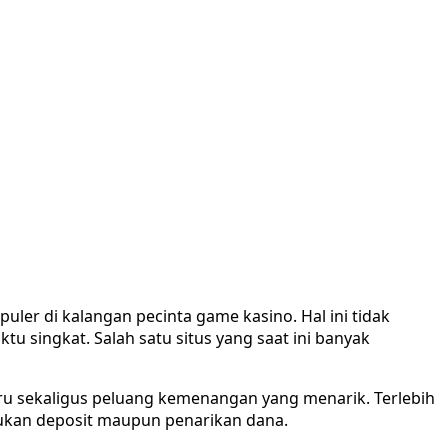
puler di kalangan pecinta game kasino. Hal ini tidak
 singkat. Salah satu situs yang saat ini banyak
ru sekaligus peluang kemenangan yang menarik. Terlebih
kukan deposit maupun penarikan dana.