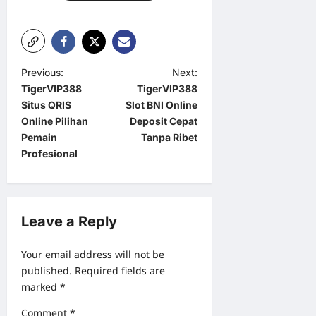
P
Previous:
Next:
TigerVIP388
TigerVIP388
o
Situs QRIS
Slot BNI Online
s
Online Pilihan
Deposit Cepat
t
Pemain
Tanpa Ribet
Profesional
n
a
v
Leave a Reply
i
g
Your email address will not be
a
published.
Required fields are
marked
*
t
i
Comment
*