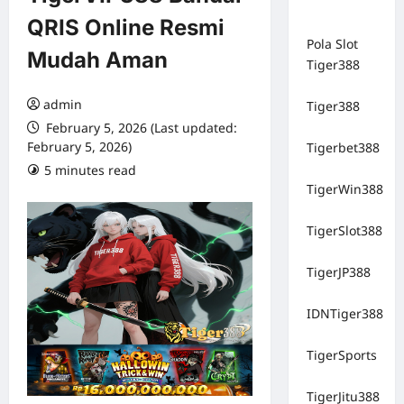
QRIS Online Resmi
Pola Slot
Mudah Aman
Tiger388
admin
Tiger388
February 5, 2026 (Last updated:
February 5, 2026)
Tigerbet388
5 minutes read
0 comments
TigerWin388
TigerSlot388
TigerJP388
IDNTiger388
TigerSports
TigerJitu388