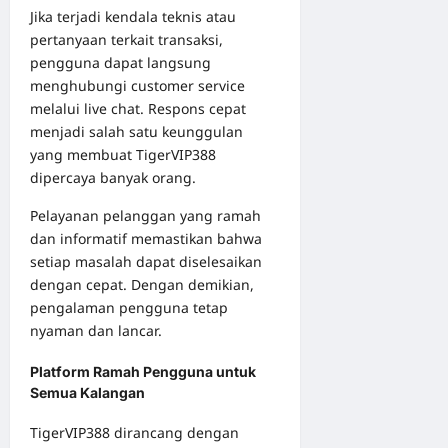
Jika terjadi kendala teknis atau
pertanyaan terkait transaksi,
pengguna dapat langsung
menghubungi customer service
melalui live chat. Respons cepat
menjadi salah satu keunggulan
yang membuat TigerVIP388
dipercaya banyak orang.
Pelayanan pelanggan yang ramah
dan informatif memastikan bahwa
setiap masalah dapat diselesaikan
dengan cepat. Dengan demikian,
pengalaman pengguna tetap
nyaman dan lancar.
Platform Ramah Pengguna untuk
Semua Kalangan
TigerVIP388 dirancang dengan