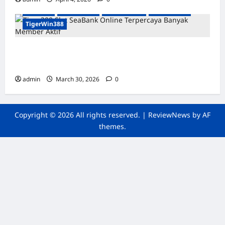
Tiger388
Tigerbet388
TigerSlot388
TigerVIP388
TigerWin388
Tiger388 Slot SeaBank Online Terpercaya
Banyak Member Aktif
admin
March 30, 2026
0
Copyright © 2026 All rights reserved.
|
ReviewNews
by AF
themes.