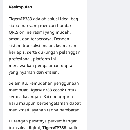
Kesimpulan
TigerVIP388 adalah solusi ideal bagi
siapa pun yang mencari bandar
QRIS online resmi yang mudah,
aman, dan terpercaya. Dengan
sistem transaksi instan, keamanan
berlapis, serta dukungan pelanggan
profesional, platform ini
menawarkan pengalaman digital
yang nyaman dan efisien.
Selain itu, kemudahan penggunaan
membuat TigerVIP388 cocok untuk
semua kalangan. Baik pengguna
baru maupun berpengalaman dapat
menikmati layanan tanpa hambatan.
Di tengah pesatnya perkembangan
transaksi digital,
TigerVIP388
hadir