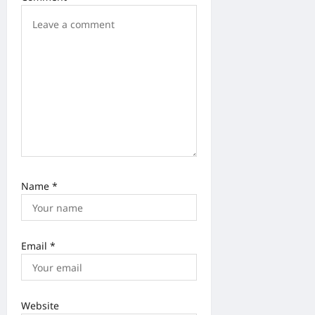
o
n
Name
*
Email
*
Website