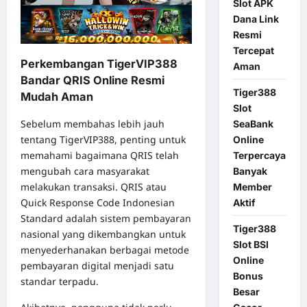
Slot APK
Dana Link
Resmi
Tercepat
Perkembangan
TigerVIP388
Aman
Bandar QRIS Online Resmi
Tiger388
Mudah Aman
Slot
Sebelum membahas lebih jauh
SeaBank
tentang TigerVIP388, penting untuk
Online
memahami bagaimana QRIS telah
Terpercaya
mengubah cara masyarakat
Banyak
melakukan transaksi. QRIS atau
Member
Quick Response Code Indonesian
Aktif
Standard adalah sistem pembayaran
Tiger388
nasional yang dikembangkan untuk
Slot BSI
menyederhanakan berbagai metode
Online
pembayaran digital menjadi satu
Bonus
standar terpadu.
Besar