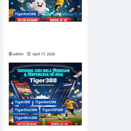
Tigerbet388
TigerBet388 Pola Slot
Jackpot Pasti Menang
Terbukti
admin
April 17, 2026
0
Tiger388
Tigerbet388
TigerSlot388
TigerVIP388
TigerWin388