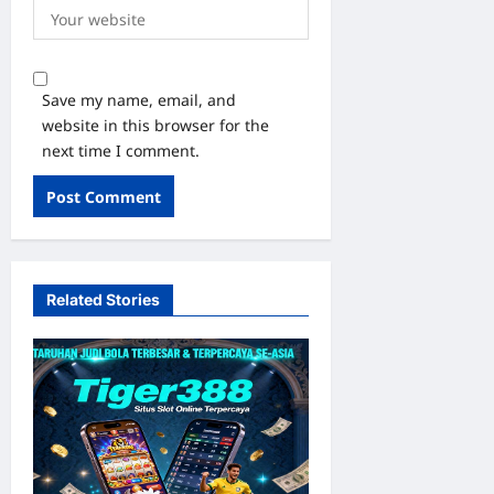
Save my name, email, and
website in this browser for the
next time I comment.
Related Stories