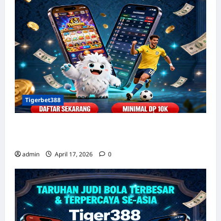
Tigerbet388
TigerBet388 Pola Slot Jackpot Pasti
Menang Terbukti
admin
April 17, 2026
0