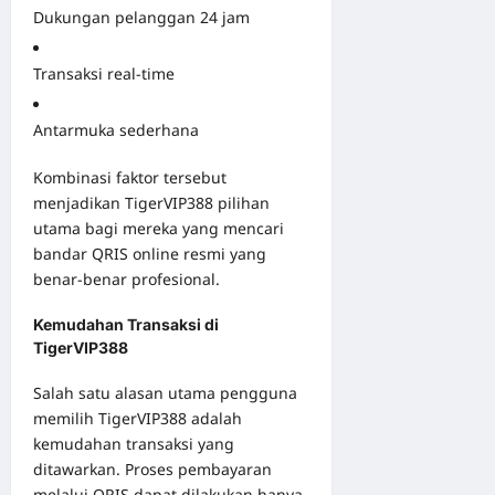
Dukungan pelanggan 24 jam
Transaksi real-time
Antarmuka sederhana
Kombinasi faktor tersebut
menjadikan TigerVIP388 pilihan
utama bagi mereka yang mencari
bandar QRIS online resmi yang
benar-benar profesional.
Kemudahan Transaksi di
TigerVIP388
Salah satu alasan utama pengguna
memilih TigerVIP388 adalah
kemudahan transaksi yang
ditawarkan. Proses pembayaran
melalui QRIS dapat dilakukan hanya